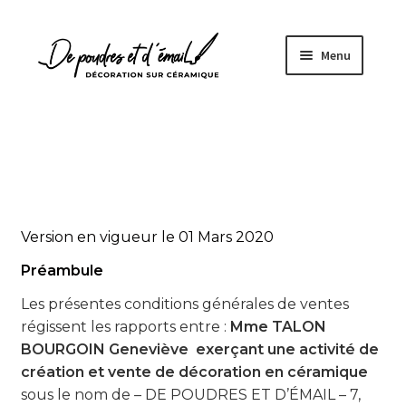
Aller
Aller
Menu
à
au
la
contenu
navigation
Accueil
Ouvrir
Boutique
le
menu
Version en vigueur le 01 Mars 2020
À propos
enfant
Préambule
Les présentes conditions générales de ventes
Fabrication artisanale
régissent les rapports entre :
Mme TALON
BOURGOIN Geneviève exerçant une activité de
Sur mesure
création et vente de décoration en céramique
sous le nom de – DE POUDRES ET D’ÉMAIL – 7,