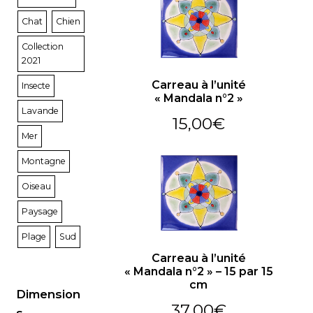
Chat
Chien
Fabrication artisanale
Collection
2021
Carreau à l’unité
Insecte
Sur mesure
« Mandala n°2 »
Lavande
15,00
€
Mer
Actualités
Montagne
Panier
Oiseau
Paysage
Plage
Sud
Carreau à l’unité
« Mandala n°2 » – 15 par 15
cm
Dimension
37,00
€