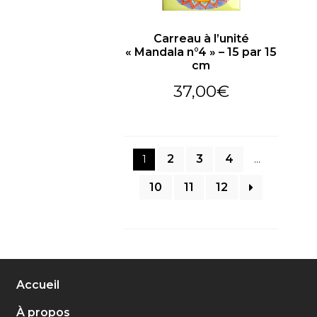
Carreau à l’unité
« Mandala n°4 » – 15 par 15
cm
37,00
€
4
2
3
…
1
10
12
11
Accueil
À propos