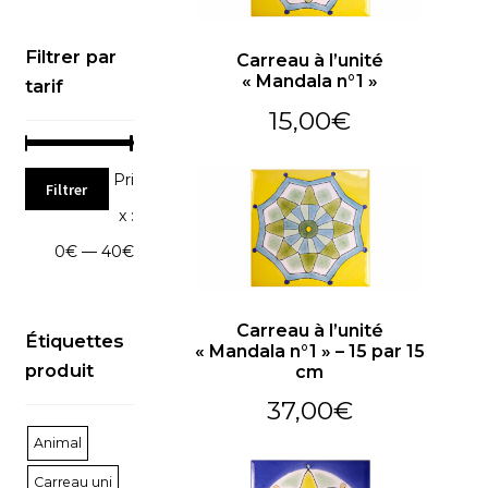
Filtrer par
Carreau à l’unité
« Mandala n°1 »
tarif
Objets décoratifs
15,00
€
Céramiques architecturales
Prix
Prix
Pri
Filtrer
min
max
x :
0€
—
40€
Décors polychromes
Carreau à l’unité
Carreaux à l’unité
Étiquettes
« Mandala n°1 » – 15 par 15
produit
cm
37,00
€
Pendentifs
Animal
À propos
Carreau uni