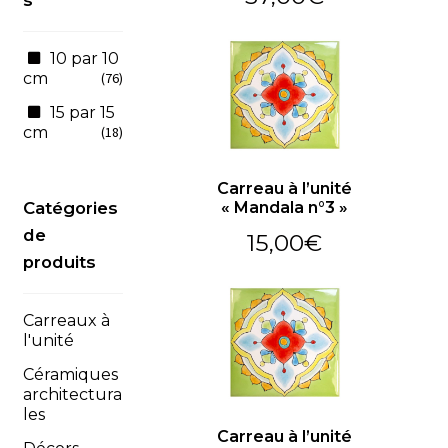
s
10 par 10
cm
(76)
15 par 15
cm
(18)
Carreau à l’unité
« Mandala n°3 »
Catégories
de
15,00
€
produits
Carreaux à
l'unité
Céramiques
architectura
les
Carreau à l’unité