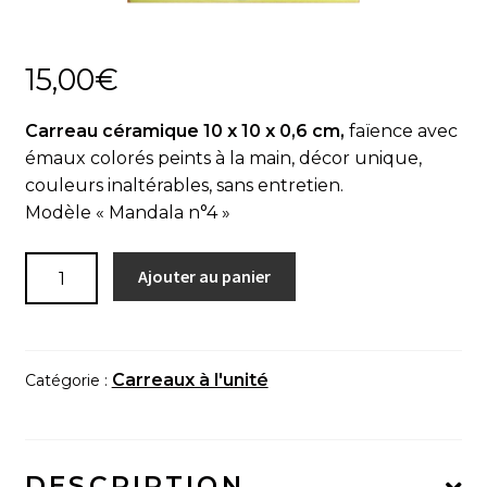
Actualités
15,00
€
Panier
Carreau céramique 10 x 10 x 0,6 cm,
faïence avec
émaux colorés peints à la main, décor unique,
couleurs inaltérables, sans entretien.
Modèle « Mandala n°4 »
quantité
Ajouter au panier
de
Carreau
à
l'unité
Carreaux à l'unité
Catégorie :
"Mandala
n°4"
DESCRIPTION