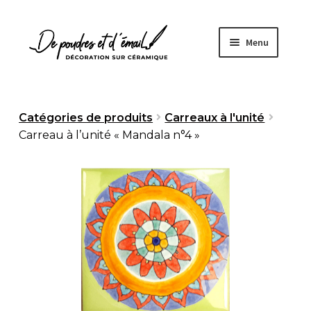
Aller
Aller
Menu
à
au
la
contenu
navigation
Accueil
Catégories de produits
Carreaux à l'unité
Carreau à l’unité « Mandala n°4 »
Ouvrir
Boutique
le
menu
À propos
enfant
Fabrication artisanale
Sur mesure