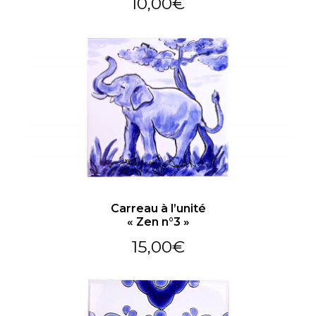
10,00
€
Carreau à l’unité
« Zen n°3 »
15,00
€