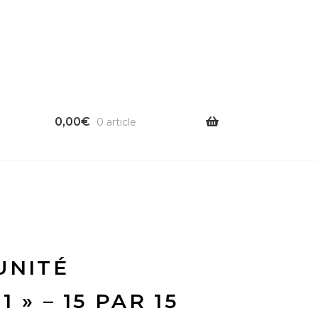
0,00
€
0 article
UNITÉ
 » – 15 PAR 15