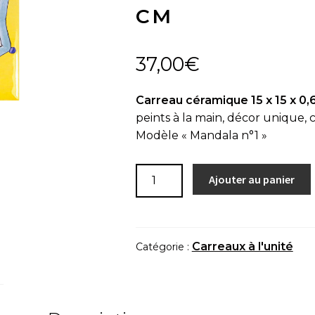
CM
37,00
€
Carreau céramique 15 x 15 x 0,
peints à la main, décor unique, c
Modèle « Mandala n°1 »
quantité
Ajouter au panier
de
Carreau
à
l'unité
Carreaux à l'unité
Catégorie :
"Mandala
n°1"
-
15