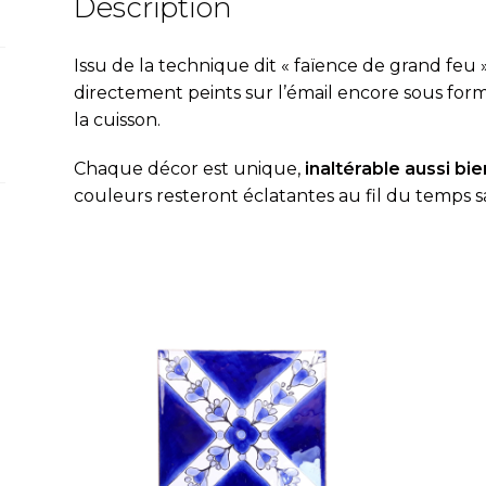
Description
par
15
Issu de la technique dit « fa
ï
ence de grand feu »
cm
directement peints sur l’émail encore sous fo
la cuisson.
Chaque décor est unique,
inaltérable aussi bien
couleurs resteront éclatantes au fil du temps s