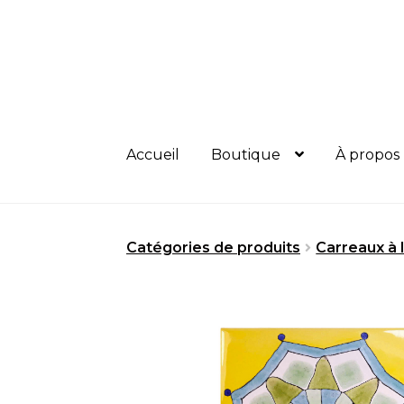
Aller
Aller
à
au
la
contenu
navigation
Accueil
Boutique
À propos
Catégories de produits
Carreaux à l