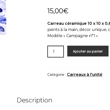
15,00
€
Carreau céramique 10 x 10 x 0,
peints à la main, décor unique, c
Modèle « Campagne n°1 »
quantité
Ajouter au panier
de
Carreau
à
l'unité
Carreaux à l'unité
Catégorie :
"Campagne
n°1"
Description