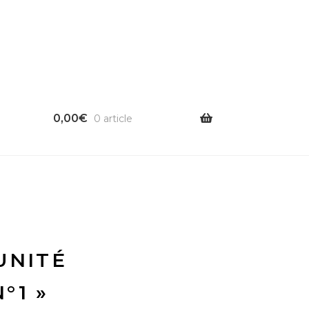
0,00
€
0 article
UNITÉ
°1 »