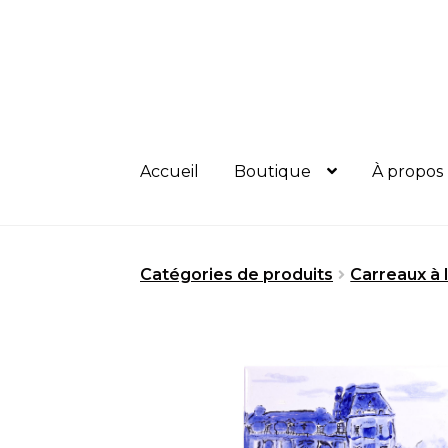
Aller
Aller
à
au
la
contenu
navigation
Accueil
Boutique
À propos
Catégories de produits
Carreaux à l