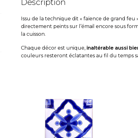
Description
par
15
Issu de la technique dit « fa
ï
ence de grand feu »
cm
directement peints sur l’émail encore sous fo
la cuisson.
Chaque décor est unique,
inaltérable aussi bien
couleurs resteront éclatantes au fil du temps s