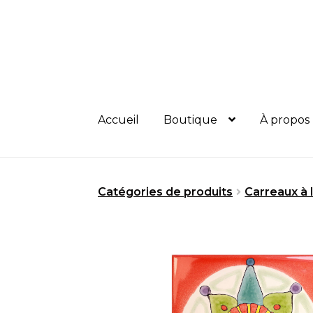
Aller
Aller
à
au
la
contenu
navigation
Accueil
Boutique
À propos
Catégories de produits
Carreaux à l