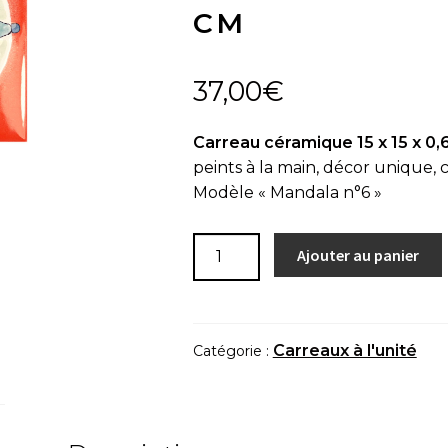
CM
37,00
€
Carreau céramique 15 x 15 x 0,
peints à la main, décor unique, c
Modèle « Mandala n°6 »
quantité
Ajouter au panier
de
Carreau
à
l'unité
Carreaux à l'unité
Catégorie :
"Mandala
n°6"
-
15