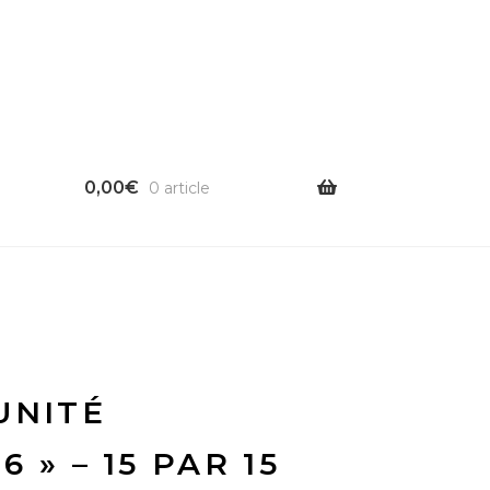
0,00
€
0 article
UNITÉ
 » – 15 PAR 15