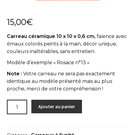
Actualités
15,00
€
Panier
Carreau céramique 10 x 10 x 0,6 cm,
faïence avec
émaux colorés peints à la main, décor unique,
couleurs inaltérables, sans entretien.
Modèle d’exemple « Rosace n°13 »
Note :
Votre carreau ne sera pas exactement
identique au modèle présenté mais au plus
proche, merci de votre compréhension !
quantité
Ajouter au panier
de
Carreau
à
l'unité