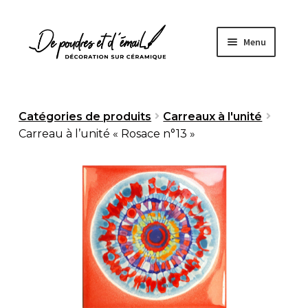
Aller
Aller
Menu
à
au
la
contenu
navigation
Accueil
Catégories de produits
Carreaux à l'unité
Carreau à l’unité « Rosace n°13 »
Ouvrir
Boutique
le
menu
À propos
enfant
Fabrication artisanale
Sur mesure