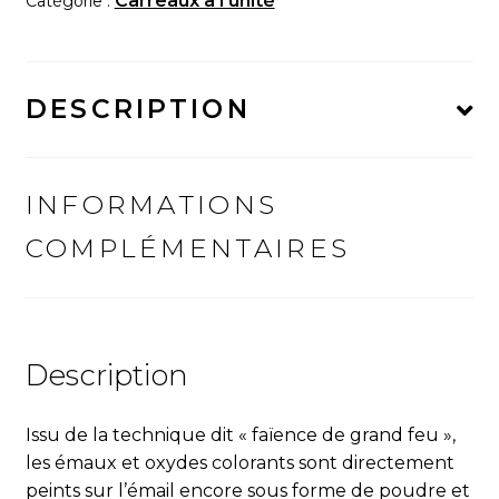
Carreaux à l'unité
Catégorie :
"Rosace
n°13"
DESCRIPTION
INFORMATIONS
COMPLÉMENTAIRES
Description
Issu de la technique dit « fa
ï
ence de grand feu »,
les émaux et oxydes colorants sont directement
peints sur l’émail encore sous forme de poudre et