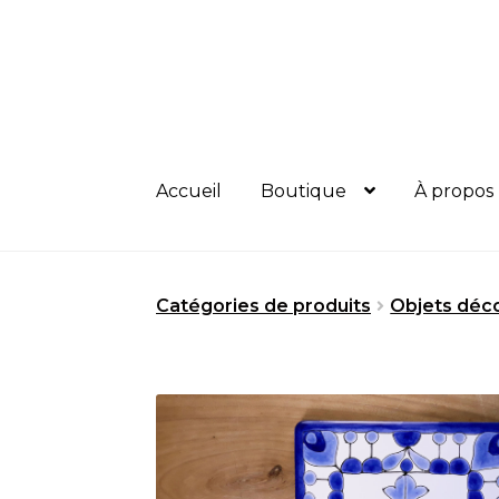
Aller
Aller
à
au
la
contenu
navigation
Accueil
Boutique
À propos
Catégories de produits
Objets déco