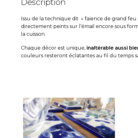
Description
verre
carreau
Issu de la technique dit « fa
ï
ence de grand feu 
à
directement peints sur l’émail encore sous fo
l'unité"
la cuisson.
Chaque décor est unique,
inaltérable aussi bien
couleurs resteront éclatantes au fil du temps s