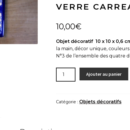
VERRE CARREA
10,00
€
Objet décoratif 10 x 10 x 0,6 c
la main, décor unique, couleurs 
N°3 de l’ensemble des quatre de
quantité
Ajouter au panier
de
Objet
décoratif
"N°3
Objets décoratifs
Catégorie :
Azulejos
-
dessous
de