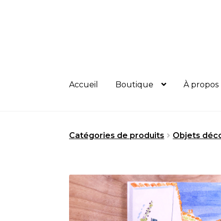
Aller
Aller
à
au
la
contenu
navigation
Accueil
Boutique
À propos
Catégories de produits
Objets déco