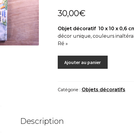
30,00
€
Objet décoratif 10 x 10 x 0,6 c
décor unique, couleurs inaltérabl
Ré »
quantité
Ajouter au panier
de
Objet
décoratif
"Rue
Objets décoratifs
Catégorie :
Île
de
Ré
04"
Description