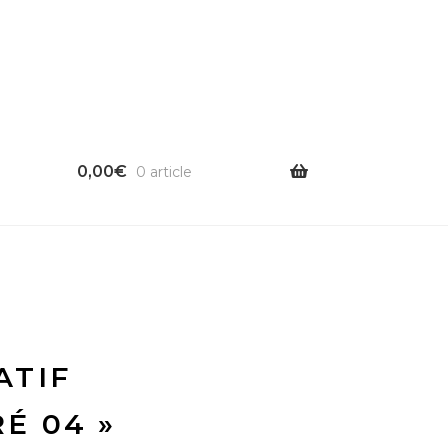
0,00
€
0 article
ATIF
RÉ 04 »