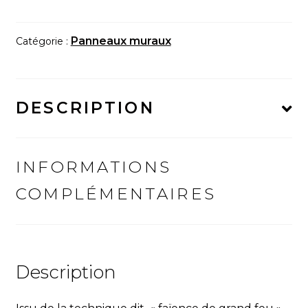
Panneau
déco
ensemble
Panneaux muraux
Catégorie :
de
20
carreaux
DESCRIPTION
"Fleurs
stylisées"
INFORMATIONS
COMPLÉMENTAIRES
Description