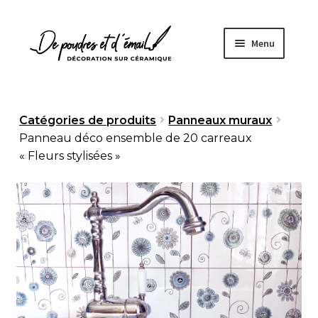
Aller
Aller
Menu
à
au
la
contenu
navigation
Accueil
Catégories de produits
Panneaux muraux
Panneau déco ensemble de 20 carreaux
Ouvrir
Boutique
« Fleurs stylisées »
le
menu
À propos
enfant
Fabrication artisanale
Sur mesure