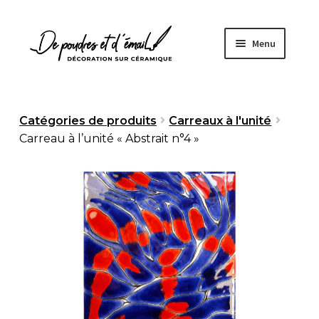
Aller
Aller
Menu
à
au
la
contenu
navigation
Accueil
Catégories de produits
Carreaux à l'unité
Carreau à l’unité « Abstrait n°4 »
Ouvrir
Boutique
le
menu
À propos
enfant
Fabrication artisanale
Sur mesure