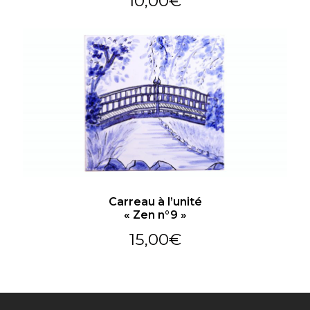
10,00
€
Carreau à l’unité
« Zen n°9 »
15,00
€