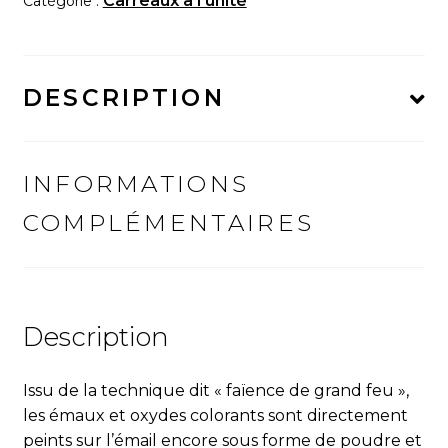
Carreaux à l'unité
Catégorie :
"Abstrait
n°4"
DESCRIPTION
INFORMATIONS
COMPLÉMENTAIRES
Description
Issu de la technique dit « fa
ï
ence de grand feu »,
les émaux et oxydes colorants sont directement
peints sur l’émail encore sous forme de poudre et