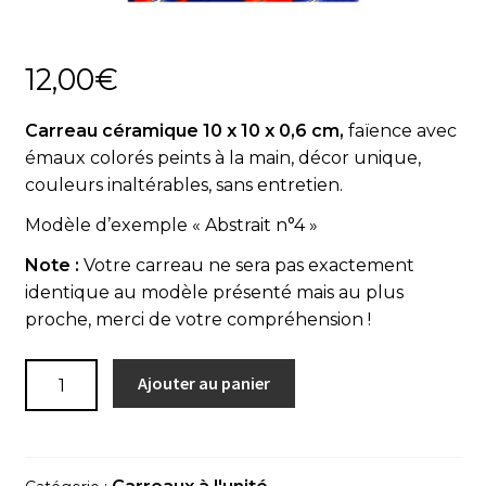
Actualités
12,00
€
Panier
Carreau céramique 10 x 10 x 0,6 cm,
faïence avec
émaux colorés peints à la main, décor unique,
couleurs inaltérables, sans entretien.
Modèle d’exemple « Abstrait n°4 »
Note :
Votre carreau ne sera pas exactement
identique au modèle présenté mais au plus
proche, merci de votre compréhension !
quantité
Ajouter au panier
de
Carreau
à
l'unité