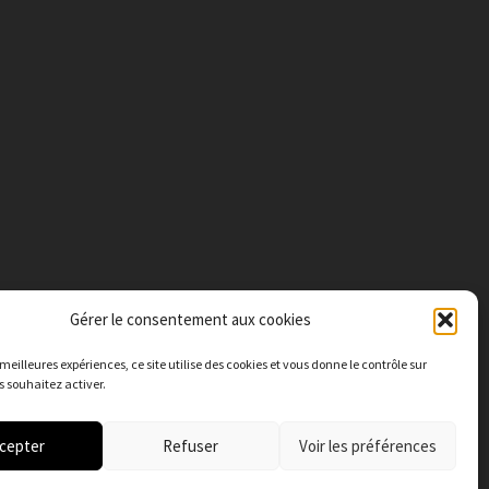
Gérer le consentement aux cookies
s meilleures expériences, c
e site utilise des cookies et vous donne le contrôle sur
 souhaitez activer.
cepter
Refuser
Voir les préférences