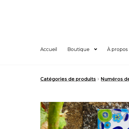
Aller
Aller
à
au
la
contenu
navigation
Accueil
Boutique
À propos
Catégories de produits
Numéros d