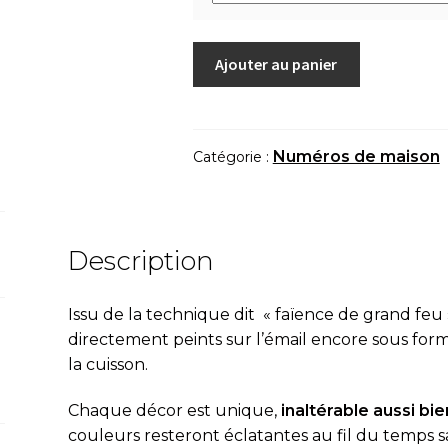
quantité
Ajouter au panier
de
Numéro
de
maison
Numéros de maison
Catégorie :
"Fleurs
azurées"
Description
Issu de la technique dit « fa
ï
ence de grand feu 
directement peints sur l’émail encore sous fo
la cuisson.
Chaque décor est unique,
inaltérable aussi bien
couleurs resteront éclatantes au fil du temps s