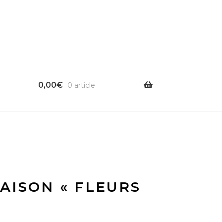
0,00
€
0 article
AISON « FLEURS