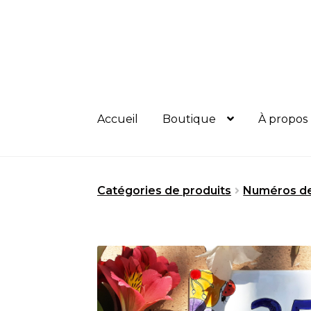
Aller
Aller
à
au
la
contenu
navigation
Accueil
Boutique
À propos
Catégories de produits
Numéros d