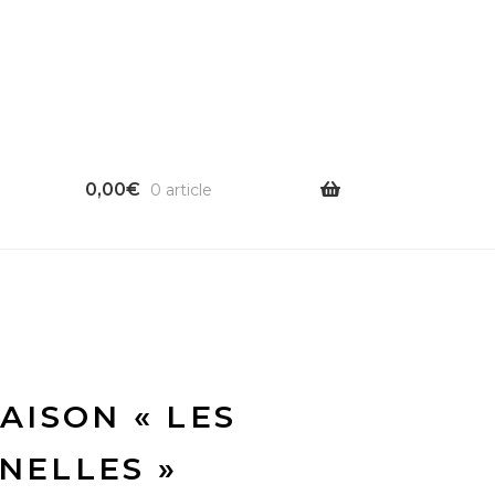
0,00
€
0 article
AISON « LES
INELLES »