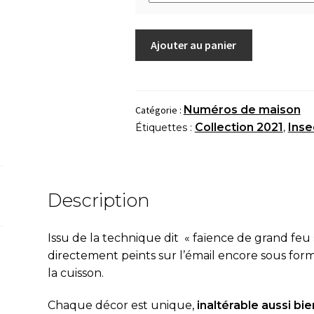
quantité
Ajouter au panier
de
Numéro
de
maison
Numéros de maison
Catégorie :
"Les
Collection 2021
Inse
Étiquettes :
,
p'tites
coccinelles"
Description
Issu de la technique dit « fa
ï
ence de grand feu 
directement peints sur l’émail encore sous fo
la cuisson.
Chaque décor est unique,
inaltérable aussi bien