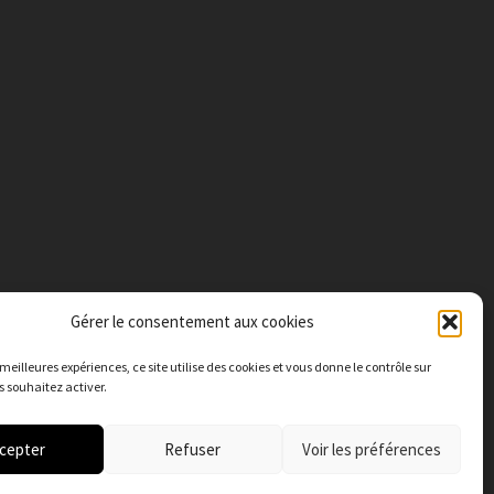
Gérer le consentement aux cookies
s meilleures expériences, c
e site utilise des cookies et vous donne le contrôle sur
 souhaitez activer.
cepter
Refuser
Voir les préférences