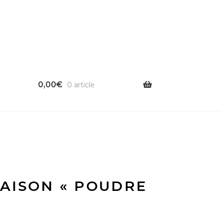
0,00
€
0 article
AISON « POUDRE