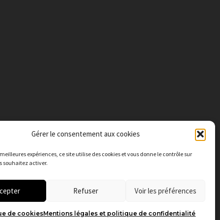
Gérer le consentement aux cookies
s meilleures expériences, c
e site utilise des cookies et vous donne le contrôle sur
 souhaitez activer.
cepter
Refuser
Voir les préférences
ue de cookies
Mentions légales et politique de confidentialité