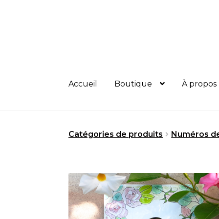
Aller
Aller
à
au
la
contenu
navigation
Accueil
Boutique
À propos
Catégories de produits
Numéros d