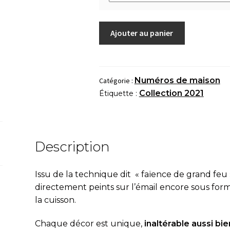
quantité
Ajouter au panier
de
Numéro
de
maison
Numéros de maison
Catégorie :
"Poudre
Collection 2021
Étiquette :
de
roses"
Description
Issu de la technique dit « fa
ï
ence de grand feu 
directement peints sur l’émail encore sous fo
la cuisson.
Chaque décor est unique,
inaltérable aussi bien