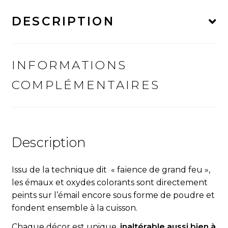
Ré
DESCRIPTION
02"
INFORMATIONS
COMPLÉMENTAIRES
Description
Issu de la technique dit « fa
ï
ence de grand feu »,
les émaux et oxydes colorants sont directement
peints sur l’émail encore sous forme de poudre et
fondent ensemble à la cuisson.
Chaque décor est unique,
inaltérable aussi bien à