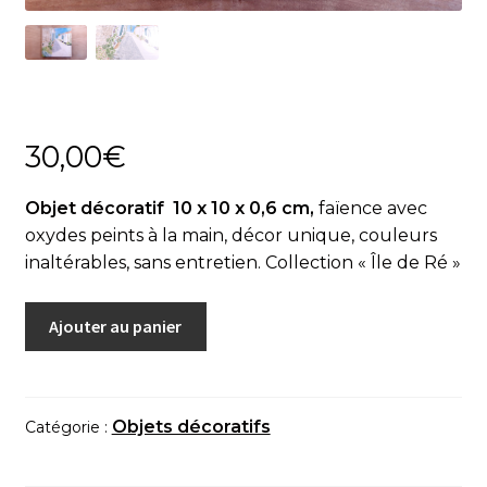
Actualités
Panier
30,00
€
Objet décoratif 10 x 10 x 0,6 cm,
faïence avec
oxydes peints à la main, décor unique, couleurs
inaltérables, sans entretien. Collection « Île de Ré »
quantité
Ajouter au panier
de
Objet
décoratif
"Rue
Objets décoratifs
Catégorie :
Île
de