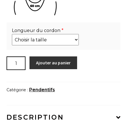
Longueur du cordon
*
quantité
Ajouter au panier
de
Pendentif
-
Abstrait
Pendentifs
Catégorie :
12
DESCRIPTION