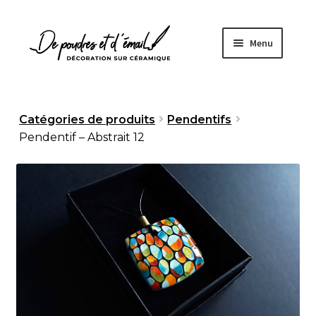
Aller
Aller
Menu
à
au
la
contenu
navigation
Accueil
Catégories de produits
Pendentifs
Pendentif – Abstrait 12
Ouvrir
Boutique
le
menu
À propos
enfant
Fabrication artisanale
Sur mesure