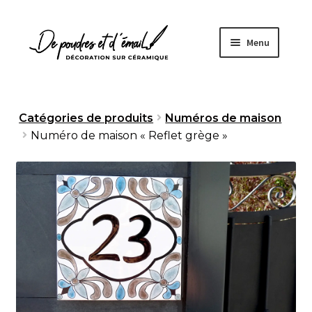
Aller
Aller
Menu
à
au
la
contenu
navigation
Accueil
Catégories de produits
Numéros de maison
Numéro de maison « Reflet grège »
Ouvrir
Boutique
le
menu
À propos
enfant
Fabrication artisanale
Sur mesure