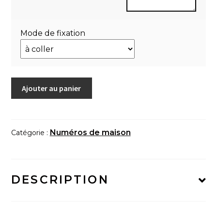
Mode de fixation
quantité
Ajouter au panier
de
Numéro
de
maison
Numéros de maison
Catégorie :
"Reflet
grège"
DESCRIPTION