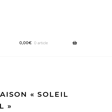
0,00
€
0 article
ISON « SOLEIL
L »