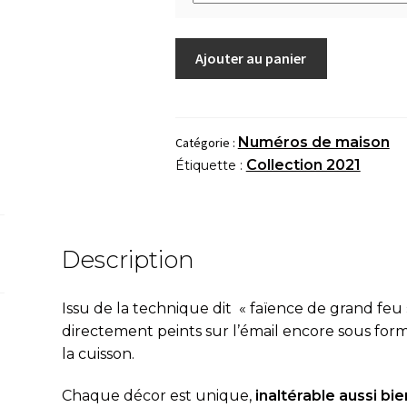
quantité
Ajouter au panier
de
Numéro
de
maison
Numéros de maison
Catégorie :
"Soleil
Collection 2021
Étiquette :
de
tournesol"
Description
Issu de la technique dit « fa
ï
ence de grand feu 
directement peints sur l’émail encore sous fo
la cuisson.
Chaque décor est unique,
inaltérable aussi bien