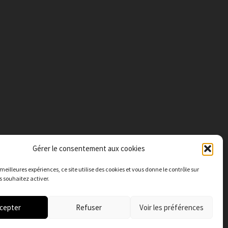
Gérer le consentement aux cookies
s meilleures expériences, c
e site utilise des cookies et vous donne le contrôle sur
 souhaitez activer.
cepter
Refuser
Voir les préférences