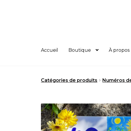
Aller
Aller
à
au
la
contenu
navigation
Accueil
Boutique
À propos
Catégories de produits
Numéros d