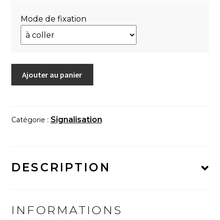
Mode de fixation
quantité
Ajouter au panier
de
Plaque
de
signalisation
Signalisation
Catégorie :
"Fleurs
cobalt"
DESCRIPTION
INFORMATIONS