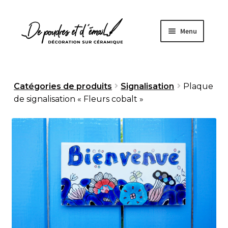
Aller
Aller
Menu
à
au
la
contenu
navigation
Accueil
Catégories de produits
Signalisation
Plaque
de signalisation « Fleurs cobalt »
Ouvrir
Boutique
le
menu
À propos
enfant
Fabrication artisanale
Sur mesure