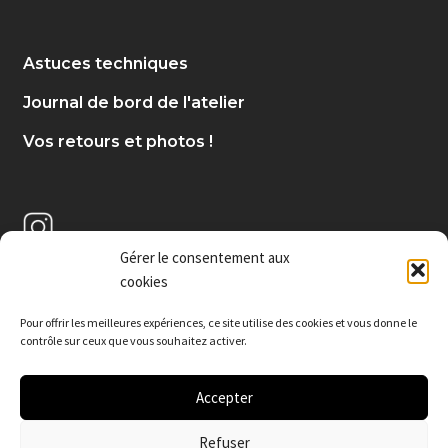
Astuces techniques
Journal de bord de l'atelier
Vos retours et photos !
Gérer le consentement aux
cookies
Pour offrir les meilleures expériences, c
e site utilise des cookies et vous donne le
contrôle sur ceux que vous souhaitez activer.
Accepter
Refuser
© De poudres et d'émail 2026