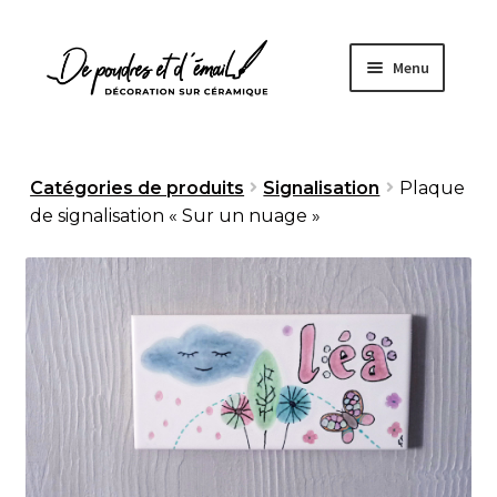
Aller
Aller
Menu
à
au
la
contenu
navigation
Accueil
Catégories de produits
Signalisation
Plaque
de signalisation « Sur un nuage »
Ouvrir
Boutique
le
menu
À propos
enfant
Fabrication artisanale
Sur mesure