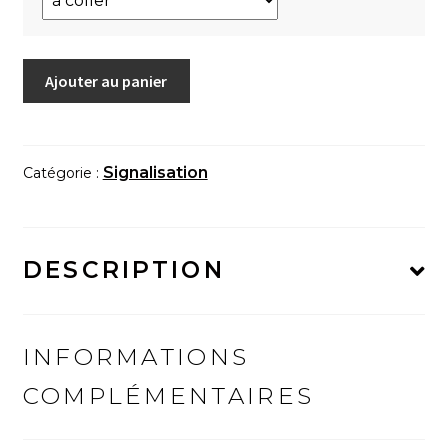
quantité
Ajouter au panier
de
Plaque
de
signalisation
Signalisation
Catégorie :
"Sur
un
nuage"
DESCRIPTION
INFORMATIONS
COMPLÉMENTAIRES